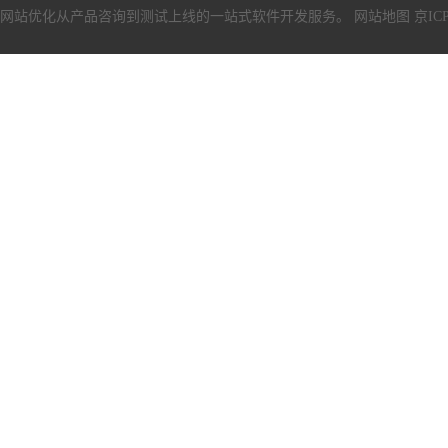
网站优化从产品咨询到测试上线的一站式软件开发服务。
网站地图
京ICP