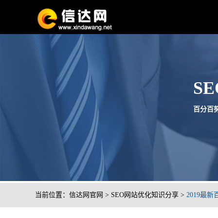
S
百分百努
当前位置：
信达网官网
>
SEO网站优化知识分享
>
2019最