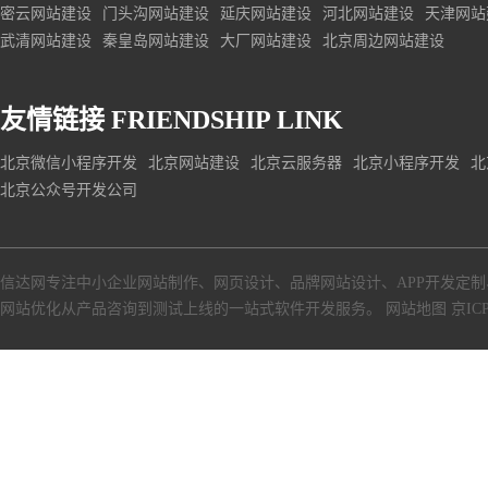
密云网站建设
门头沟网站建设
延庆网站建设
河北网站建设
天津网站
武清网站建设
秦皇岛网站建设
大厂网站建设
北京周边网站建设
友情链接
FRIENDSHIP LINK
北京微信小程序开发
北京网站建设
北京云服务器
北京小程序开发
北
北京公众号开发公司
信达网专注中小
企业网站制作
、
网页设计
、
品牌网站设计
、
APP开发定制
网站优化从产品咨询到测试上线的一站式软件开发服务。
网站地图
京ICP