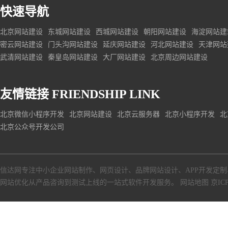
快速导航
北京网站建设
东城网站建设
西城网站建设
朝阳网站建设
海淀网站建
密云网站建设
门头沟网站建设
延庆网站建设
河北网站建设
天津网站
武清网站建设
秦皇岛网站建设
大厂网站建设
北京周边网站建设
友情链接
FRIENDSHIP LINK
北京微信小程序开发
北京网站建设
北京云服务器
北京小程序开发
北
北京公众号开发公司
信达网专注中小
企业网站制作
、
网页设计
、
品牌网站设计
、
APP开发定制
网站优化从产品咨询到测试上线的一站式软件开发服务。
网站地图
京ICP